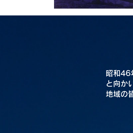
昭和4
と向か
地域の